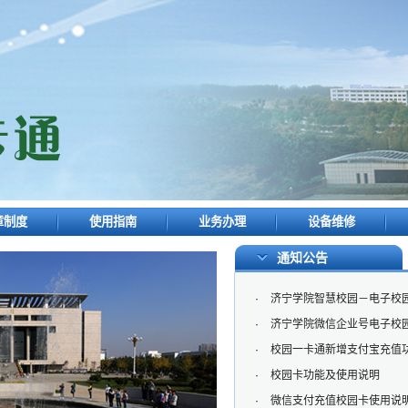
章制度
使用指南
业务办理
设备维修
通知公告
·
济宁学院智慧校园－电子校
·
济宁学院微信企业号电子校
·
校园一卡通新增支付宝充值
·
校园卡功能及使用说明
·
微信支付充值校园卡使用说