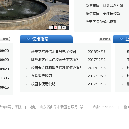
·
微信充值：订阅公众号篇
·
微信充值：安装玩校篇
·
济宁学院领款机位置
1
2
3
4
使用指南
09/20
·
济宁学院微信企业号电子校园...
2018/04/16
·
09/20
·
哪些地方可以往校园卡中充值?
2017/12/13
·
·
校园卡余额和消费情况如何查询？
2017/11/18
·
09/20
·
食堂消费说明
2017/10/20
·
11/05
·
校园卡使用说明
2017/10/18
·
09/15
有©济宁学院 | 地址：山东省曲阜市新区杏坛路1号 | 邮编：273155 | 鲁ICP